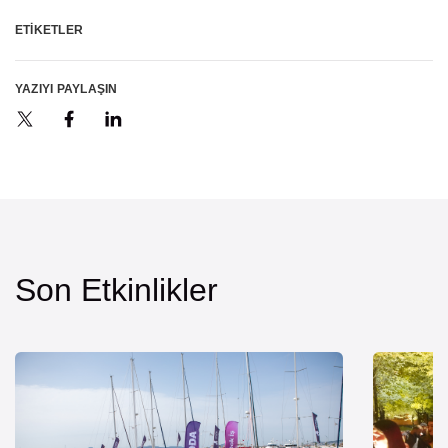
ETIKETLER
YAZIYI PAYLAŞIN
Son Etkinlikler