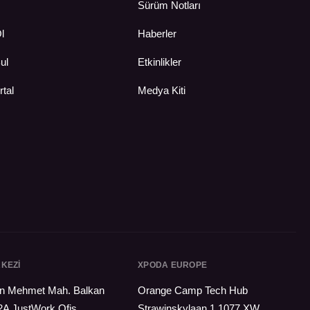
Sürüm Notları
Ol
Haberler
ul
Etkinlikler
rtal
Medya Kiti
KEZI
XPODA EUROPE
tan Mehmet Mah. Balkan
Orange Camp Tech Hub
2A JustWork Ofis
Strawinskylaan 1 1077 XW