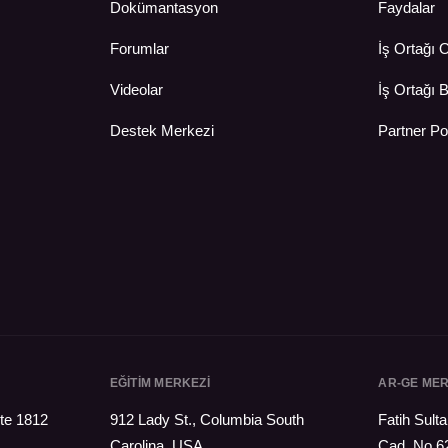
Dokümantasyon
Faydalar
Forumlar
İş Ortağı 
Videolar
İş Ortağı B
Destek Merkezi
Partner Po
EĞİTİM MERKEZİ
AR-GE MER
te 1812
912 Lady St., Columbia South
Fatih Sul
Carolina, USA
Cad. No 6