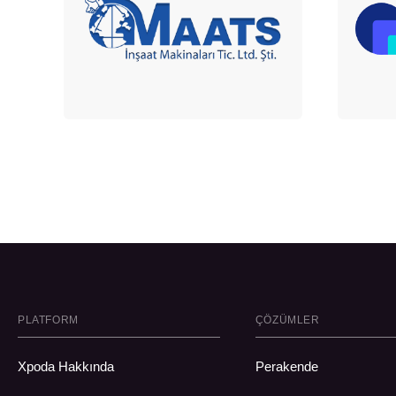
PLATFORM
ÇÖZÜMLER
Xpoda Hakkında
Perakende