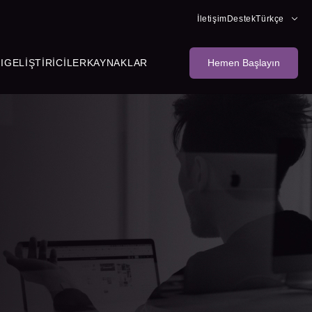
İletişim
Destek
Türkçe
I
GELIŞTIRICILER
KAYNAKLAR
Hemen Başlayın