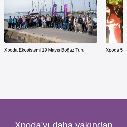
Xpoda Ekosistemi 19 Mayıs Boğaz Turu
Xpoda 5. Y
Xpoda'yı daha yakından