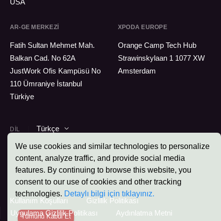
USA
AR-GE MERKEZI
XPODA EUROPE
Fatih Sultan Mehmet Mah.
Orange Camp Tech Hub
Balkan Cad. No 62A
Strawinskylaan 1 1077 XW
JustWork Ofis Kampüsü No
Amsterdam
110 Ümraniye İstanbul
Türkiye
Türkçe
DIL
We use cookies and similar technologies to personalize
content, analyze traffic, and provide social media
features. By continuing to browse this website, you
Xpoda © 2026 - Tüm Hakları Saklıdır.
consent to our use of cookies and other tracking
technologies.
Detaylı bilgi için tıklayınız.
Kullanım Koşulları
Gizlilik Politikası
Uygulama Gizlilik Politikası
Aydınlatma Metni
Tümünü Kabul Et