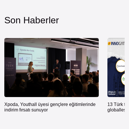
Son Haberler
Xpoda, Youthall üyesi gençlere eğitimlerinde
13 Türk te
indirim fırsatı sunuyor
globalleş