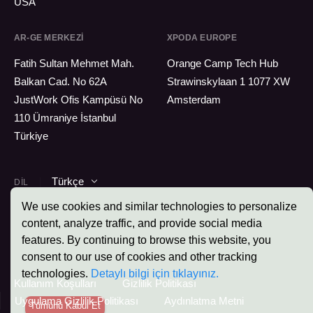
USA
AR-GE MERKEZI
XPODA EUROPE
Fatih Sultan Mehmet Mah.
Orange Camp Tech Hub
Balkan Cad. No 62A
Strawinskylaan 1 1077 XW
JustWork Ofis Kampüsü No
Amsterdam
110 Ümraniye İstanbul
Türkiye
Türkçe
DIL
We use cookies and similar technologies to personalize
content, analyze traffic, and provide social media
features. By continuing to browse this website, you
Xpoda © 2026 - Tüm Hakları Saklıdır.
consent to our use of cookies and other tracking
technologies.
Detaylı bilgi için tıklayınız.
Kullanım Koşulları
Gizlilik Politikası
Uygulama Gizlilik Politikası
Aydınlatma Metni
Tümünü Kabul Et