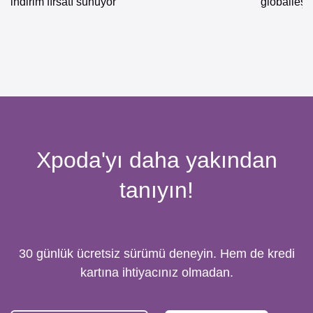
indirim fırsatı sunuyor
globalleş
Xpoda'yı daha yakından
tanıyın!
30 günlük ücretsiz sürümü deneyin. Hem de kredi
kartına ihtiyacınız olmadan.