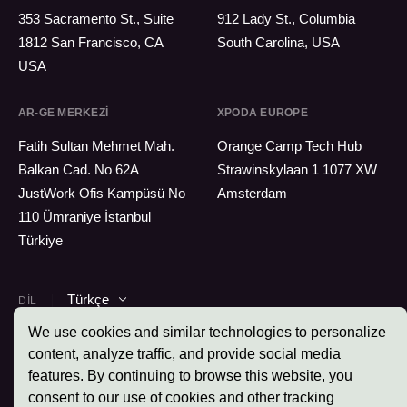
353 Sacramento St., Suite
912 Lady St., Columbia
1812 San Francisco, CA
South Carolina, USA
USA
AR-GE MERKEZI
XPODA EUROPE
Fatih Sultan Mehmet Mah.
Orange Camp Tech Hub
Balkan Cad. No 62A
Strawinskylaan 1 1077 XW
JustWork Ofis Kampüsü No
Amsterdam
110 Ümraniye İstanbul
Türkiye
Türkçe
DIL
We use cookies and similar technologies to personalize
content, analyze traffic, and provide social media
features. By continuing to browse this website, you
Xpoda © 2026 - Tüm Hakları Saklıdır.
consent to our use of cookies and other tracking