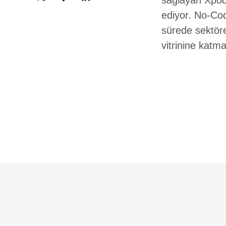
sağlayan Xpod
ediyor. No-Cod
sürede sektöre
vitrinine katm