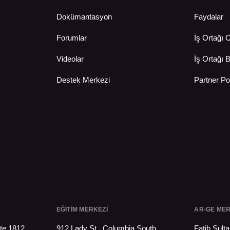
Dokümantasyon
Faydalar
Forumlar
İş Ortağı 
Videolar
İş Ortağı B
Destek Merkezi
Partner Po
EĞİTİM MERKEZİ
AR-GE MER
te 1812
912 Lady St., Columbia South
Fatih Sul