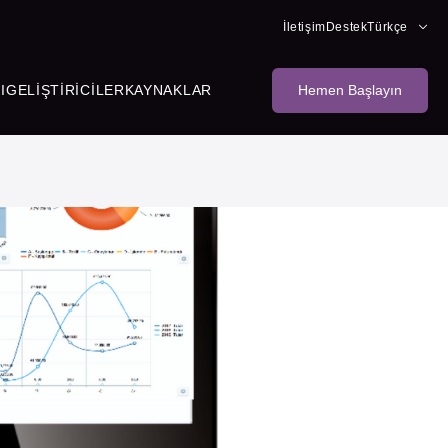
İletişim
Destek
Türkçe
I
GELIŞTIRICILER
KAYNAKLAR
Hemen Başlayın