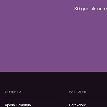
30 günlük ücre
PLATFORM
ÇÖZÜMLER
Xpoda Hakkında
Perakende