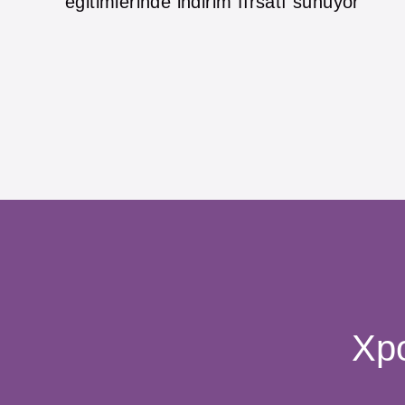
eğitimlerinde indirim fırsatı sunuyor
Xpo