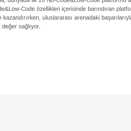
a, dünyada ilk 20 No-Code&Low-Code platformu a
e&Low-Code özellikleri içerisinde barındıran platfo
 kazandırırken, uluslararası arenadaki başarılarıyl
a değer sağlıyor.