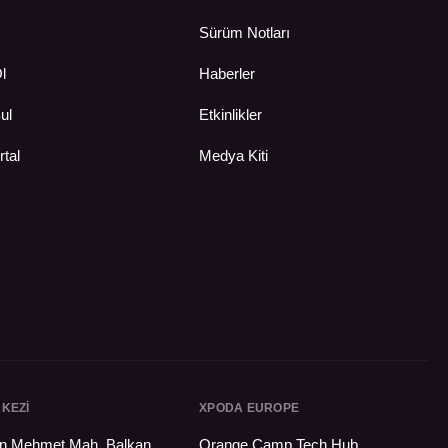
Sürüm Notları
Ol
Haberler
ul
Etkinlikler
rtal
Medya Kiti
KEZI
XPODA EUROPE
tan Mehmet Mah. Balkan
Orange Camp Tech Hub