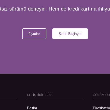
tsiz sürümü deneyin. Hem de kredi kartına ihtiy
Fiyatlar
Şimdi Başlayın
GELIŞTIRICILER
ÇÖZÜM OR
Eğitim
Ekosiste