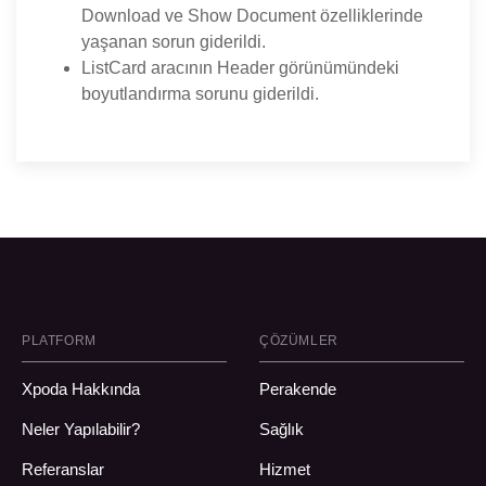
Download ve Show Document özelliklerinde
yaşanan sorun giderildi.
ListCard aracının Header görünümündeki
boyutlandırma sorunu giderildi.
PLATFORM
ÇÖZÜMLER
Xpoda Hakkında
Perakende
Neler Yapılabilir?
Sağlık
Referanslar
Hizmet